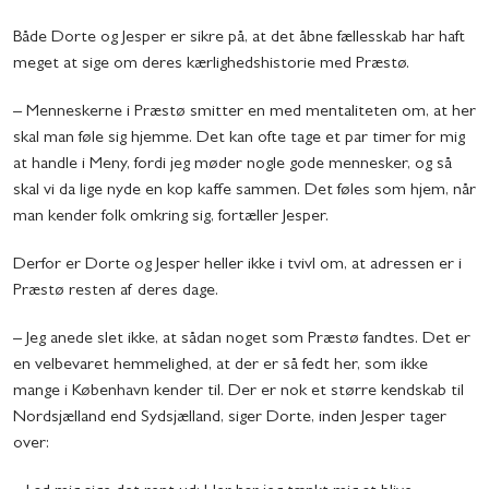
Både Dorte og Jesper er sikre på, at det åbne fællesskab har haft
meget at sige om deres kærlighedshistorie med Præstø.
– Menneskerne i Præstø smitter en med mentaliteten om, at her
skal man føle sig hjemme. Det kan ofte tage et par timer for mig
at handle i Meny, fordi jeg møder nogle gode mennesker, og så
skal vi da lige nyde en kop kaffe sammen. Det føles som hjem, når
man kender folk omkring sig, fortæller Jesper.
Derfor er Dorte og Jesper heller ikke i tvivl om, at adressen er i
Præstø resten af deres dage.
– Jeg anede slet ikke, at sådan noget som Præstø fandtes. Det er
en velbevaret hemmelighed, at der er så fedt her, som ikke
mange i København kender til. Der er nok et større kendskab til
Nordsjælland end Sydsjælland, siger Dorte, inden Jesper tager
over: