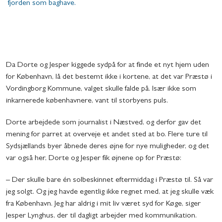
fjorden som baghave.
Da Dorte og Jesper kiggede sydpå for at finde et nyt hjem uden
for København, lå det bestemt ikke i kortene, at det var Præstø i
Vordingborg Kommune, valget skulle falde på. Især ikke som
inkarnerede københavnere, vant til storbyens puls.
Dorte arbejdede som journalist i Næstved, og derfor gav det
mening for parret at overveje et andet sted at bo. Flere ture til
Sydsjællands byer åbnede deres øjne for nye muligheder, og det
var også her, Dorte og Jesper fik øjnene op for Præstø:
– Der skulle bare én solbeskinnet eftermiddag i Præstø til. Så var
jeg solgt. Og jeg havde egentlig ikke regnet med, at jeg skulle væk
fra København. Jeg har aldrig i mit liv været syd for Køge, siger
Jesper Lynghus, der til dagligt arbejder med kommunikation.