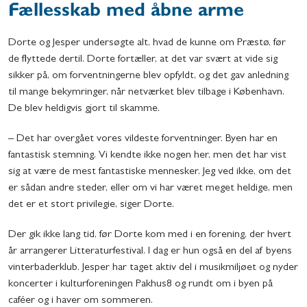
Fællesskab med åbne arme
Dorte og Jesper undersøgte alt, hvad de kunne om Præstø, før
de flyttede dertil. Dorte fortæller, at det var svært at vide sig
sikker på, om forventningerne blev opfyldt, og det gav anledning
til mange bekymringer, når netværket blev tilbage i København.
De blev heldigvis gjort til skamme.
– Det har overgået vores vildeste forventninger. Byen har en
fantastisk stemning. Vi kendte ikke nogen her, men det har vist
sig at være de mest fantastiske mennesker. Jeg ved ikke, om det
er sådan andre steder, eller om vi har været meget heldige, men
det er et stort privilegie, siger Dorte.
Der gik ikke lang tid, før Dorte kom med i en forening, der hvert
år arrangerer Litteraturfestival. I dag er hun også en del af byens
vinterbaderklub. Jesper har taget aktiv del i musikmiljøet og nyder
koncerter i kulturforeningen Pakhus8 og rundt om i byen på
caféer og i haver om sommeren.