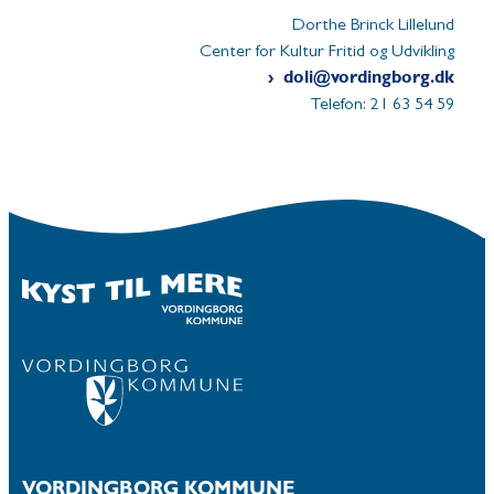
Dorthe Brinck Lillelund
Center for Kultur Fritid og Udvikling
doli@vordingborg.dk
Telefon: 21 63 54 59
VORDINGBORG KOMMUNE